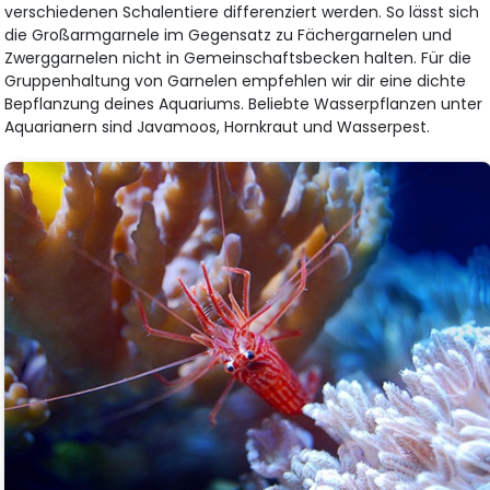
verschiedenen Schalentiere differenziert werden. So lässt sich
die Großarmgarnele im Gegensatz zu Fächergarnelen und
Zwerggarnelen nicht in Gemeinschaftsbecken halten. Für die
Gruppenhaltung von Garnelen empfehlen wir dir eine dichte
Bepflanzung deines Aquariums. Beliebte Wasserpflanzen unter
Aquarianern sind Javamoos, Hornkraut und Wasserpest.