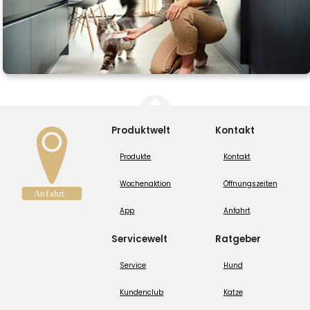
Produktwelt
Kontakt
Produkte
Kontakt
Wochenaktion
Öffnungszeiten
App
Anfahrt
Servicewelt
Ratgeber
Service
Hund
Kundenclub
Katze