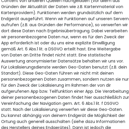
Content von anderen Quellen nachgeladen (vor allem aus
Gründen der Aktualität der Daten wie z.B. Kartenmaterial von
Kartenprovidern). Funktionen werden grundsätzlich auf dem
Endgerät ausgeführt. Wenn wir Funktionen auf unseren Servern
aufrufen (z.B. aus Gründen der Performance), so verwerfen wir
dort diese Daten nach Ergebnisübertragung. Dabei verarbeiten
wir personenbezogene Daten nur, wenn es für den Zweck der
App erforderlich ist oder du uns eine explizite Einwilligung
gemäß Art. 6 Abs.1 lit. a DSGVO erteilt hast. Eine Weitergabe
von Daten an Dritte findet nicht statt. Eine statistische
Auswertung anonymisierter Datensätze behalten wir uns vor.
Für Lokalisierungsdienste werden Geo-Daten benutzt (z.B. dein
Standort). Diese Geo-Daten führen wir nicht mit deinen
personenbezogenen Daten zusammen, sondern nutzen sie nur
für den Zweck der Lokalisierung im Rahmen der von dir
aufgerufenen App bzw. Teilfunktion einer App. Die Verarbeitung
deiner personenbezogenen Daten findet hier ausschließlich zu
Vereinfachung der Navigation gem. Art. 6 Abs.1 lit. f DSGVO
statt. Nach der Lokalisierung verwerfen wir diese Geo-Daten.
Du kannst abhängig von deinem Endgerät die Möglichkeit der
Ortung auch generell ausschalten (siehe dazu Informationen
des Herstellers deines Endgerätes). Dann ist jedoch die